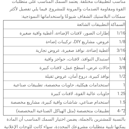
مناسب لتطبيقات مختلفة. يعتمد السمك المناسب على متطلبات
القوة ومقاومة الصدمات والمرونة للمشروع. فيما يلي تفصيل لأكثر
سمكات البلاستيك الشفاف شيوعًا واستخداماتها النموذجية:
السماكة
التطبيقات الشائعة
1/16
إطارات الصور، لافتات الإضاءة، أغطية واقية صغيرة
1/8
عروض، مشاريع DIY، تركيبات إضاءة
3/16
أغطية إضاءة، نوافذ صغيرة، عروض تجارية
1/4
استبدال النوافذ، لافتات، حواجز واقية
3/8
حالات عرض، أسطح عمل، لافتات كبيرة
1/2
نوافذ كبيرة، دروع أمان، عروض ثقيلة
1
استخدامات هيكلية، حاويات مخصصة، تطبيقات صناعية
1.25
حاويات عالية القوة، لافتات كبيرة
1.5
استخدام صناعي، شاشات واقية كبيرة، مشاريع مخصصة
2"-4
تطبيقات متخصصة (مثل الهياكل الصناعية المخصصة)
بالنسبة للمشترين بالجملة، يضمن اختيار السمك المناسب أن المادة
يمكنها تلبية متطلبات مشروعك المحددة، سواء كانت للوحات الإعلانية