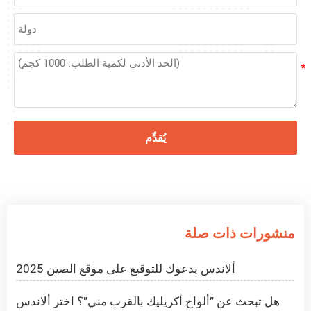
يُقدِّم
¿Cómo cortar láminas de metacrilato acrílico?
مشروع PMMA Spheres في رومانيا
منشورات ذات صلة
ما هي الكرات الأكريليكية؟
ألاندس يدعوك للتوقيع على موقع الصين 2025
هل تبحث عن "ألواح أكريليك بالقرب مني"؟ اختر ألاندس