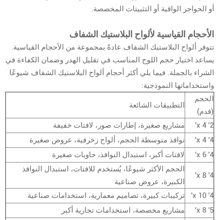
أو الحواجز الواقية أو التثبيتات المخصصة.
الأحجام القياسية لألواح البلاستيك الشفاف
تتوفر ألواح البلاستيك الشفاف عادةً بمجموعة من الأحجام القياسية.
يساعد اختيار حجم اللوح المناسب في تقليل الهدر وضمان الكفاءة في
الشراء بالجملة. فيما يلي أكثر أحجام ألواح البلاستيك الشفاف شيوعًا
واستخداماتها النموذجية:
الحجم
التطبيقات الشائعة
(قدم)
2' x 4'
مشاريع صغيرة، إطارات صور، لافتات خفيفة
4' x 4'
نوافذ متوسطة الحجم، ألواح زخرفية، عروض صغيرة
4' x 6'
لافتات أكبر، استبدال النوافذ، حاويات صغيرة
الحجم الأكثر شيوعًا، يُستخدم للافتات، استبدال النوافذ
4' x 8'
الكبيرة، عروض صناعية
4' x 10'
تركيبات كبيرة، تصاميم معمارية، استخدامات صناعية
5' x 8'
مشاريع مخصصة، استخدامات تجارية أكبر