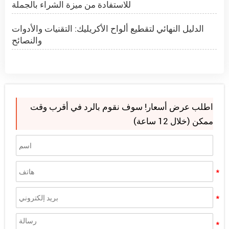
للاستفادة من ميزة الشراء بالجملة
الدليل النهائي لتقطيع ألواح الأكريليك: التقنيات والأدوات
والنصائح
لوح أكريليك 4 × 8 أكريليك 1/2 بوصة
¿Cómo cortar láminas de metacrilato acrílico?
اطلب عرض أسعار! سوف نقوم بالرد في أقرب وقت
مشروع PMMA Spheres في رومانيا
ممكن (خلال 12 ساعة)
ما هي الكرات الأكريليكية؟
ألاندس يدعوك للتوقيع على موقع الصين 2025
هل تبحث عن "ألواح أكريليك بالقرب مني"؟ اختر ألاندس
للاستفادة من ميزة الشراء بالجملة
الدليل النهائي لتقطيع ألواح الأكريليك: التقنيات والأدوات