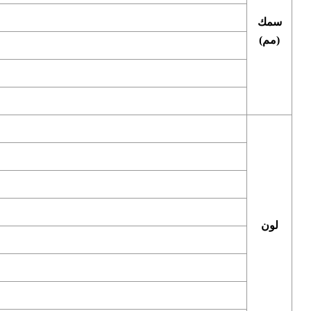
سمك
(مم)
لون