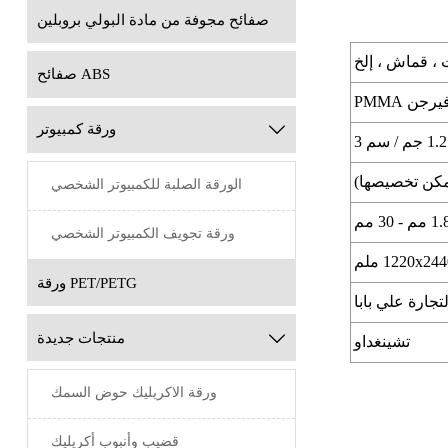
صفائح مجوفة من مادة البولي بروبلين
 ، قماش ، إلخ
صفائح ABS

ورقة كمبيوتر
1.2 جم / سم 3
يمكن تخصيصها)
الورقة الصلبة للكمبيوتر الشخصي
 مم - 30 مم
ورقة تجويف الكمبيوتر الشخصي
1220x24 ملم
ورقة PET/PETG

منتجات جديدة
تشينغداو
ورقة الاكريليك حوض السمك
قضيب وأنبوب أكريليك