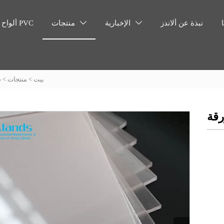
نبذة عن ألاندز
الإخبارية
منتجات
ألواح رغوية PVC


بيت
>
منتجات
>
ص