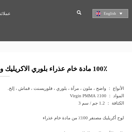

English
عملائنا

100٪ مادة خام عذراء بلوري الاكريليك ورقة
الأنواع ： واضح ، ملون ، مرآة ، بلوري ، فلوريسنت ، قماش ، إلخ.
المواد ： 100٪ Virgin PMMA
الكثافة ： 1.2 جم / سم 3
لوح أكريليك مصنفر 100٪ من مادة خام عذراء