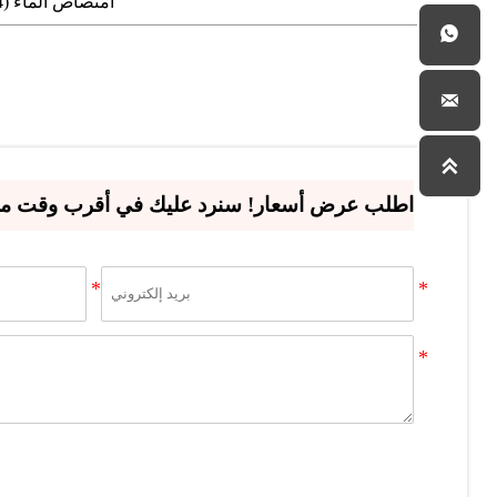
امتصاص الماء (24 ساعة)



اطلب عرض أسعار! سنرد عليك في أقرب وقت ممكن (خلال 12 ساعة) الحد الأدنى لكمي