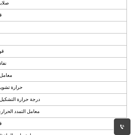
صلابة
ق
ق
ق
قو
نفاذ
معامل 
حرارة تشويه
درجة حرارة التشكيل 
معامل التمدد الحرا
ق
