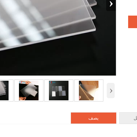
›
›
ل
يصف