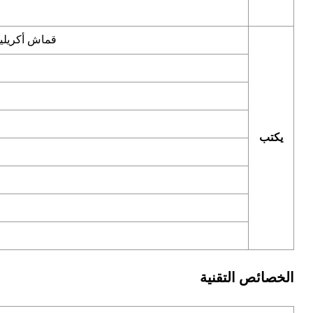
قماش أكريليك
يكتب
الخصائص التقنية