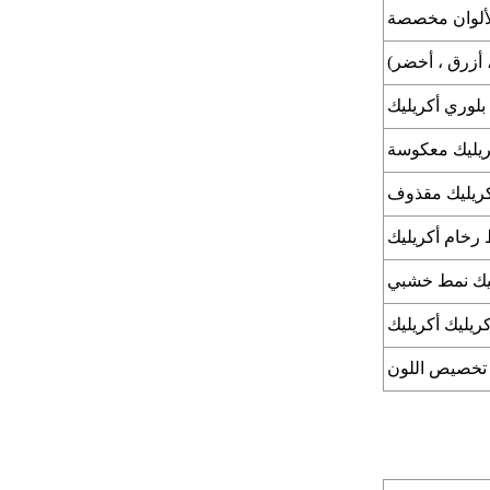
ألوان مخصصة
 أزرق ، أخضر)
بلوري أكريليك
ريليك معكوسة
ريليك مقذوف
رخام أكريليك
ليك نمط خشبي
كريليك أكريليك
تخصيص اللون