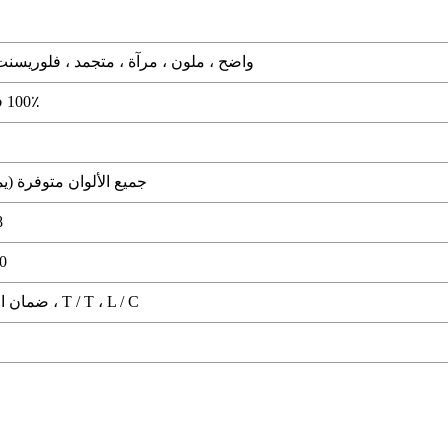
واضح ، ملون ، مرآة ، متجمد ، فلوريسنت
100٪ فيرجن PMMA
جميع الألوان متوفرة (
1.8
40
T / T ، L / C ، ضمان التجارة علي بابا