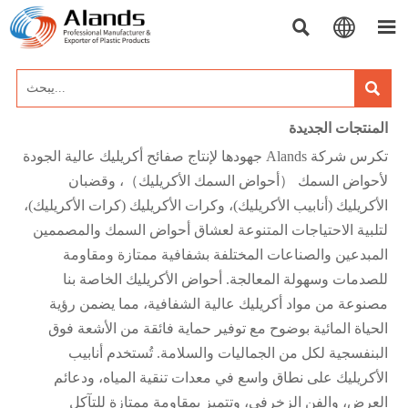




المنتجات الجديدة
تكرس شركة Alands جهودها لإنتاج صفائح أكريليك عالية الجودة
لأحواض السمك （أحواض السمك الأكريليك）، وقضبان
الأكريليك (أنابيب الأكريليك)، وكرات الأكريليك (كرات الأكريليك)،
لتلبية الاحتياجات المتنوعة لعشاق أحواض السمك والمصممين
المبدعين والصناعات المختلفة بشفافية ممتازة ومقاومة
للصدمات وسهولة المعالجة. أحواض الأكريليك الخاصة بنا
مصنوعة من مواد أكريليك عالية الشفافية، مما يضمن رؤية
الحياة المائية بوضوح مع توفير حماية فائقة من الأشعة فوق
البنفسجية لكل من الجماليات والسلامة. تُستخدم أنابيب
الأكريليك على نطاق واسع في معدات تنقية المياه، ودعائم
العرض، والفن الزخرفي، وتتميز بمقاومة ممتازة للتآكل