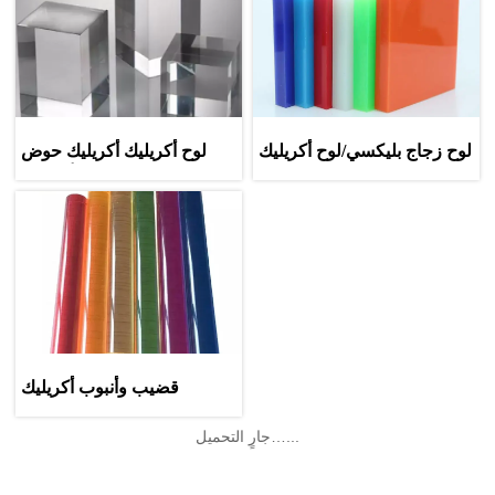
لوح زجاج بليكسي/لوح أكريليك
لوح أكريليك أكريليك حوض
لحوض السمك 150 مللي متر
السمك مصنع لوح أكريليك
شفاف في الصين
قضيب وأنبوب أكريليك
جارٍ التحميل…...