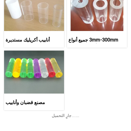
3mm-300mm جميع أنواع
أنابيب أكريليك مستديرة
الألوان أنبوب الاكريليك
مصنع قضبان وأنابيب
الأكريليك | مقاطع PMMA
مخصصة
جارٍ التحميل…...