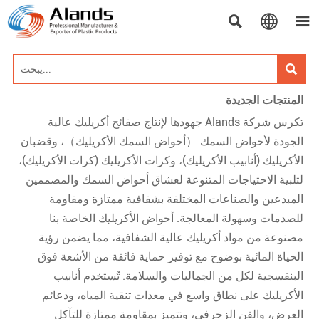




المنتجات الجديدة
تكرس شركة Alands جهودها لإنتاج صفائح أكريليك عالية
الجودة لأحواض السمك （أحواض السمك الأكريليك）، وقضبان
الأكريليك (أنابيب الأكريليك)، وكرات الأكريليك (كرات الأكريليك)،
لتلبية الاحتياجات المتنوعة لعشاق أحواض السمك والمصممين
المبدعين والصناعات المختلفة بشفافية ممتازة ومقاومة
للصدمات وسهولة المعالجة. أحواض الأكريليك الخاصة بنا
مصنوعة من مواد أكريليك عالية الشفافية، مما يضمن رؤية
الحياة المائية بوضوح مع توفير حماية فائقة من الأشعة فوق
البنفسجية لكل من الجماليات والسلامة. تُستخدم أنابيب
الأكريليك على نطاق واسع في معدات تنقية المياه، ودعائم
العرض، والفن الزخرفي، وتتميز بمقاومة ممتازة للتآكل