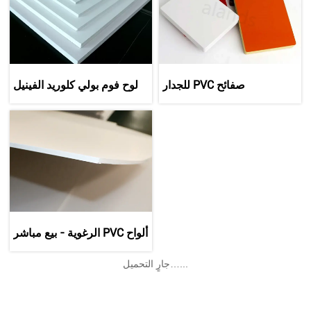
صفائح PVC للجدار
لوح فوم بولي كلوريد الفينيل
عالي الكثافة المقاوم للماء -
متين وموحد وقابل للتخصيص
ألواح PVC الرغوية - بيع مباشر
من المصنع
جارٍ التحميل…...